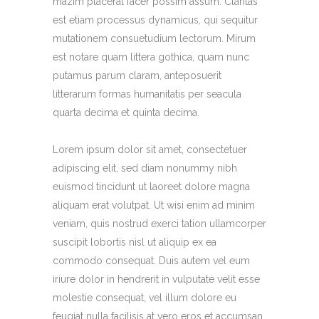
mazim placerat facer possim assum. Claritas
est etiam processus dynamicus, qui sequitur
mutationem consuetudium lectorum. Mirum
est notare quam littera gothica, quam nunc
putamus parum claram, anteposuerit
litterarum formas humanitatis per seacula
quarta decima et quinta decima.
Lorem ipsum dolor sit amet, consectetuer
adipiscing elit, sed diam nonummy nibh
euismod tincidunt ut laoreet dolore magna
aliquam erat volutpat. Ut wisi enim ad minim
veniam, quis nostrud exerci tation ullamcorper
suscipit lobortis nisl ut aliquip ex ea
commodo consequat. Duis autem vel eum
iriure dolor in hendrerit in vulputate velit esse
molestie consequat, vel illum dolore eu
feugiat nulla facilisis at vero eros et accumsan