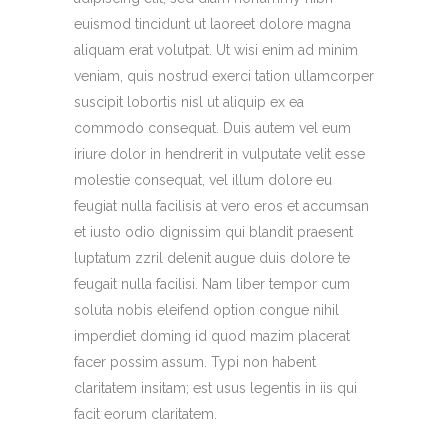
euismod tincidunt ut laoreet dolore magna
aliquam erat volutpat. Ut wisi enim ad minim
veniam, quis nostrud exerci tation ullamcorper
suscipit lobortis nisl ut aliquip ex ea
commodo consequat. Duis autem vel eum
iriure dolor in hendrerit in vulputate velit esse
molestie consequat, vel illum dolore eu
feugiat nulla facilisis at vero eros et accumsan
et iusto odio dignissim qui blandit praesent
luptatum zzril delenit augue duis dolore te
feugait nulla facilisi. Nam liber tempor cum
soluta nobis eleifend option congue nihil
imperdiet doming id quod mazim placerat
facer possim assum. Typi non habent
claritatem insitam; est usus legentis in iis qui
facit eorum claritatem.